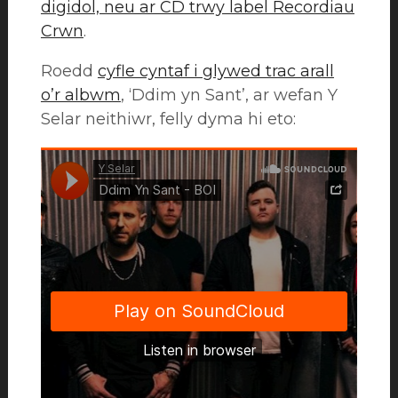
digidol, neu ar CD trwy label Recordiau
Crwn
.
Roedd
cyfle cyntaf i glywed trac arall
o’r albwm
, ‘Ddim yn Sant’, ar wefan Y
Selar neithiwr, felly dyma hi eto: