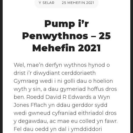
Y SELAR
POSTIWYD
25 MEHEFIN 2021
AR
Pump i’r
Penwythnos – 25
Mehefin 2021
Wel, mae’n derfyn wythnos hynod o
drist i’r diwydiant cerddoriaeth
Gymraeg wedi i ni golli dau o hoelion
wyth y sin, a dau gymeriad hoffus dros
ben. Roedd David R Edwards a Wyn
Jones Fflach yn ddau gerddor sydd
wedi gwneud cyfraniad eithriadol dros
y degawdau, ac mae eu colled yn fawr.
Fel dau oedd yn dal i ymddiddori