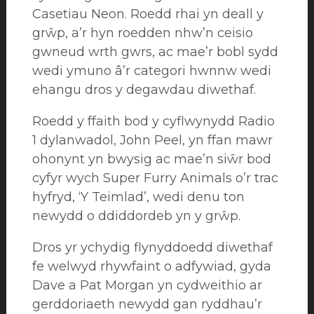
Casetiau Neon. Roedd rhai yn deall y
grŵp, a’r hyn roedden nhw’n ceisio
gwneud wrth gwrs, ac mae’r bobl sydd
wedi ymuno â’r categori hwnnw wedi
ehangu dros y degawdau diwethaf.
Roedd y ffaith bod y cyflwynydd Radio
1 dylanwadol, John Peel, yn ffan mawr
ohonynt yn bwysig ac mae’n siŵr bod
cyfyr wych Super Furry Animals o’r trac
hyfryd, ‘Y Teimlad’, wedi denu ton
newydd o ddiddordeb yn y grŵp.
Dros yr ychydig flynyddoedd diwethaf
fe welwyd rhywfaint o adfywiad, gyda
Dave a Pat Morgan yn cydweithio ar
gerddoriaeth newydd gan ryddhau’r