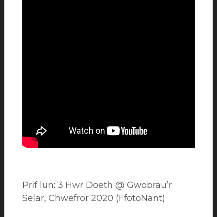
Prif lun: 3 Hwr Doeth @ Gwobrau’r
Selar, Chwefror 2020 (FfotoNant)