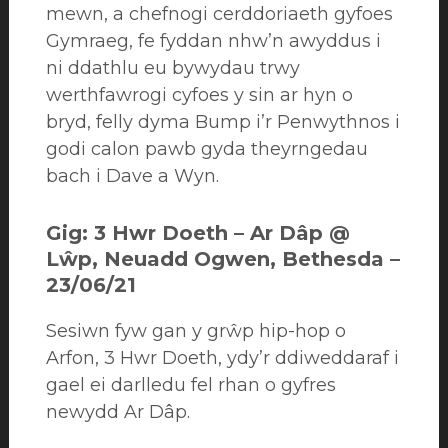
mewn, a chefnogi cerddoriaeth gyfoes
Gymraeg, fe fyddan nhw’n awyddus i
ni ddathlu eu bywydau trwy
werthfawrogi cyfoes y sin ar hyn o
bryd, felly dyma Bump i’r Penwythnos i
godi calon pawb gyda theyrngedau
bach i Dave a Wyn.
Gig: 3 Hwr Doeth – Ar Dâp @
Lŵp, Neuadd Ogwen, Bethesda –
23/06/21
Sesiwn fyw gan y grŵp hip-hop o
Arfon, 3 Hwr Doeth, ydy’r ddiweddaraf i
gael ei darlledu fel rhan o gyfres
newydd Ar Dâp.