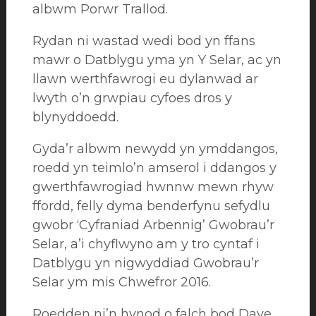
albwm Porwr Trallod.
Rydan ni wastad wedi bod yn ffans
mawr o Datblygu yma yn Y Selar, ac yn
llawn werthfawrogi eu dylanwad ar
lwyth o’n grwpiau cyfoes dros y
blynyddoedd.
Gyda’r albwm newydd yn ymddangos,
roedd yn teimlo’n amserol i ddangos y
gwerthfawrogiad hwnnw mewn rhyw
ffordd, felly dyma benderfynu sefydlu
gwobr ‘Cyfraniad Arbennig’ Gwobrau’r
Selar, a’i chyflwyno am y tro cyntaf i
Datblygu yn nigwyddiad Gwobrau’r
Selar ym mis Chwefror 2016.
Roedden ni’n hynod o falch bod Dave