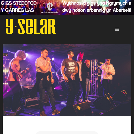
Neidio
i'r
cynnwys