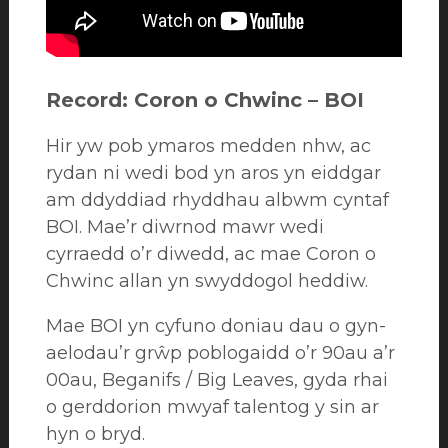
Record:
Coron o Chwinc – BOI
Hir yw pob ymaros medden nhw, ac
rydan ni wedi bod yn aros yn eiddgar
am ddyddiad rhyddhau albwm cyntaf
BOI. Mae’r diwrnod mawr wedi
cyrraedd o’r diwedd, ac mae Coron o
Chwinc allan yn swyddogol heddiw.
Mae BOI yn cyfuno doniau dau o gyn-
aelodau’r grŵp poblogaidd o’r 90au a’r
00au, Beganifs / Big Leaves, gyda rhai
o gerddorion mwyaf talentog y sin ar
hyn o bryd.