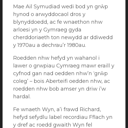
Mae Ail Symudiad wedi bod yn grŵp
hynod o arwyddocaol dros y
blynyddoedd, ac fe wnaethon nhw
arloesi yn y Gymraeg gyda
cherddoriaeth ton newydd ar ddiwedd
y 1970au a dechrau’r 1980au.
Roedden nhw hefyd yn wahanol i
lawer o grwpiau Cymraeg mawr eraill y
cyfnod gan nad oedden nhw’n ‘grŵp
coleg’ – bois Aberteifi oedden nhw, ac
roedden nhw bob amser yn driw i’w
hardal.
Fe wnaeth Wyn, a’i frawd Richard,
hefyd sefydlu label recordiau Fflach yn
y dref ac roedd gwaith Wyn fel