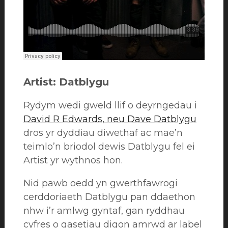
Artist: Datblygu
Rydym wedi gweld llif o deyrngedau i
David R Edwards, neu Dave Datblygu
dros yr dyddiau diwethaf ac mae’n
teimlo’n briodol dewis Datblygu fel ei
Artist yr wythnos hon.
Nid pawb oedd yn gwerthfawrogi
cerddoriaeth Datblygu pan ddaethon
nhw i’r amlwg gyntaf, gan ryddhau
cyfres o gasetiau digon amrwd ar label