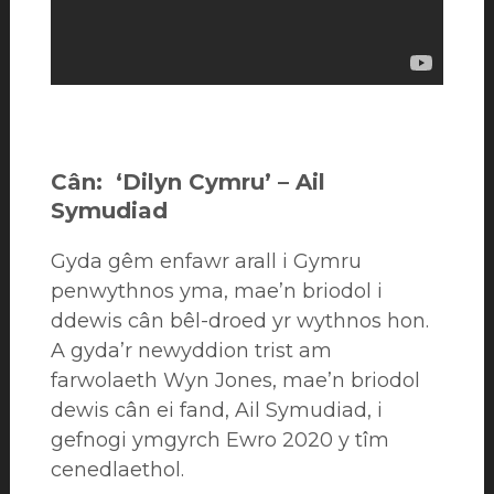
Cân: ‘Dilyn Cymru’ – Ail
Symudiad
Gyda gêm enfawr arall i Gymru
penwythnos yma, mae’n briodol i
ddewis cân bêl-droed yr wythnos hon.
A gyda’r newyddion trist am
farwolaeth Wyn Jones, mae’n briodol
dewis cân ei fand, Ail Symudiad, i
gefnogi ymgyrch Ewro 2020 y tîm
cenedlaethol.