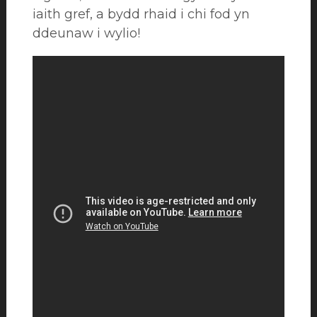
iaith gref, a bydd rhaid i chi fod yn
ddeunaw i wylio!