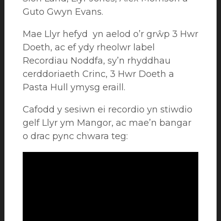
Guto Gwyn Evans.
Mae Llyr hefyd yn aelod o’r grŵp 3 Hwr
Doeth, ac ef ydy rheolwr label
Recordiau Noddfa, sy’n rhyddhau
cerddoriaeth Crinc, 3 Hwr Doeth a
Pasta Hull ymysg eraill.
Cafodd y sesiwn ei recordio yn stiwdio
gelf Llyr ym Mangor, ac mae’n bangar
o drac pync chwara teg: