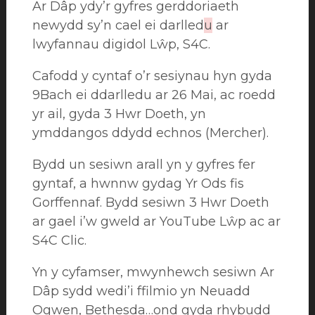
Ar Dâp ydy’r gyfres gerddoriaeth
newydd sy’n cael ei darlled
u
ar
lwyfannau digidol Lŵp, S4C.
Cafodd y cyntaf o’r sesiynau hyn gyda
9Bach ei ddarlledu ar 26 Mai, ac roedd
yr ail, gyda 3 Hwr Doeth, yn
ymddangos ddydd echnos (Mercher).
Bydd un sesiwn arall yn y gyfres fer
gyntaf, a hwnnw gydag Yr Ods fis
Gorffennaf. Bydd sesiwn 3 Hwr Doeth
ar gael i’w gweld ar YouTube Lŵp ac ar
S4C Clic.
Yn y cyfamser, mwynhewch sesiwn Ar
Dâp sydd wedi’i ffilmio yn Neuadd
Ogwen, Bethesda…ond gyda rhybudd