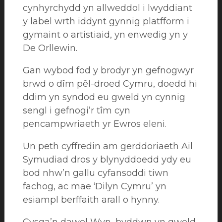
cynhyrchydd yn allweddol i lwyddiant
y label wrth iddynt gynnig platfform i
gymaint o artistiaid, yn enwedig yn y
De Orllewin.
Gan wybod fod y brodyr yn gefnogwyr
brwd o dîm pêl-droed Cymru, doedd hi
ddim yn syndod eu gweld yn cynnig
sengl i gefnogi’r tîm cyn
pencampwriaeth yr Ewros eleni.
Un peth cyffredin am gerddoriaeth Ail
Symudiad dros y blynyddoedd ydy eu
bod nhw’n gallu cyfansoddi tiwn
fachog, ac mae ‘Dilyn Cymru’ yn
esiampl berffaith arall o hynny.