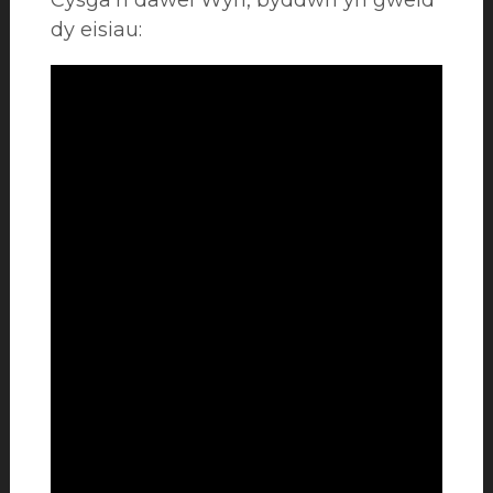
Cysga’n dawel Wyn, byddwn yn gweld
dy eisiau: