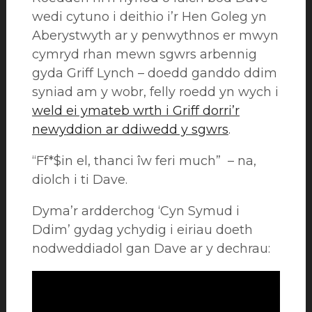
wedi cytuno i deithio i’r Hen Goleg yn
Aberystwyth ar y penwythnos er mwyn
cymryd rhan mewn sgwrs arbennig
gyda Griff Lynch – doedd ganddo ddim
syniad am y wobr, felly roedd yn wych i
weld ei ymateb wrth i Griff dorri’r
newyddion ar ddiwedd y sgwrs
.
“Ff*$in el, thanci îw feri much” – na,
diolch i ti Dave.
Dyma’r ardderchog ‘Cyn Symud i
Ddim’ gydag ychydig i eiriau doeth
nodweddiadol gan Dave ar y dechrau: