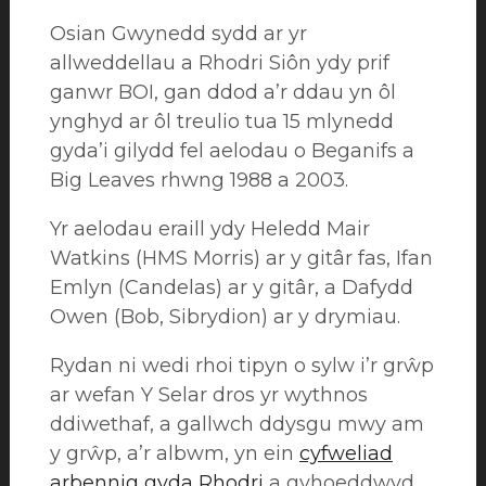
Osian Gwynedd sydd ar yr
allweddellau a Rhodri Siôn ydy prif
ganwr BOI, gan ddod a’r ddau yn ôl
ynghyd ar ôl treulio tua 15 mlynedd
gyda’i gilydd fel aelodau o Beganifs a
Big Leaves rhwng 1988 a 2003.
Yr aelodau eraill ydy Heledd Mair
Watkins (HMS Morris) ar y gitâr fas, Ifan
Emlyn (Candelas) ar y gitâr, a Dafydd
Owen (Bob, Sibrydion) ar y drymiau.
Rydan ni wedi rhoi tipyn o sylw i’r grŵp
ar wefan Y Selar dros yr wythnos
ddiwethaf, a gallwch ddysgu mwy am
y grŵp, a’r albwm, yn ein
cyfweliad
arbennig gyda Rhodri
a gyhoeddwyd