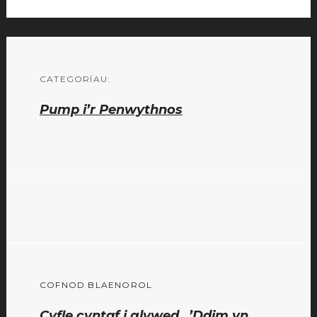
CATEGORÏAU:
Pump i’r Penwythnos
Llywio
COFNOD BLAENOROL
cofnod
Cofnod
Cyfle cyntaf i glywed…’Ddim yn