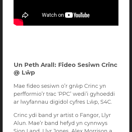
Un Peth Arall:
Fideo Sesiwn Crinc
@ Lŵp
Mae fideo sesiwn o’r grŵp Crinc yn
perfformio’r trac ‘PPC’ wedi’i gyhoeddi
ar lwyfannau digidol cyfres Lŵp, S4C.
Crinc ydi band yr artist o Fangor, Llyr
Alun. Mae’r band hefyd yn cynnwys
Sion Land, Llyr Jones, Alex Morrison a