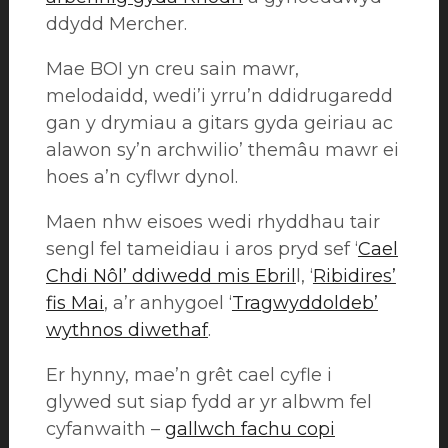
ddydd Mercher.
Mae BOI yn creu sain mawr,
melodaidd, wedi’i yrru’n ddidrugaredd
gan y drymiau a gitars gyda geiriau ac
alawon sy’n archwilio’ themâu mawr ei
hoes a’n cyflwr dynol.
Maen nhw eisoes wedi rhyddhau tair
sengl fel tameidiau i aros pryd sef ‘
Cael
Chdi Nôl’ ddiwedd mis Ebril
l, ‘
Ribidires’
fis Mai
, a’r anhygoel ‘
Tragwyddoldeb’
wythnos diwethaf
.
Er hynny, mae’n grêt cael cyfle i
glywed sut siap fydd ar yr albwm fel
cyfanwaith –
gallwch fachu copi