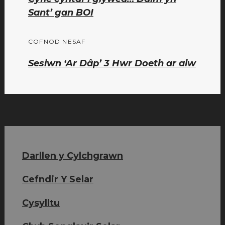
blaenorol:
Sant’ gan BOI
COFNOD NESAF
Sesiwn ‘Ar Dâp’ 3 Hwr Doeth ar alw
Darllen y Cylchgrawn
Cefndir Y Selar
Cysylltu