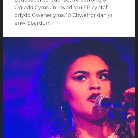
Ogledd Cymru’n rhyddhau EP cyntaf
ddydd Gwener yma, 10 Chwefror dan yr
enw ‘Sbardun’.
Categorïau:
Erthyglau
cylchlythyr
,
Newyddion
Tagiau:
Eädyth
,
Endaf
,
High
Grade
Grooves
,
Ifan
Dafydd
,
Mali
Hâf
,