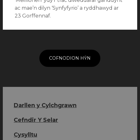
‘Meillionen’ ydy’r trac diweddaraf ganddynt
ac mae’n dilyn ‘Synfyfyrio’ a ryddhawyd ar
23 Gorffennaf.
Categorïau:
Newyddion
Tagiau:
Llywio
Band
cofnodion
Pres
Llareggub
,
COFNODION HŶN
Eädyth
Darllen y Cylchgrawn
Cefndir Y Selar
Cysylltu