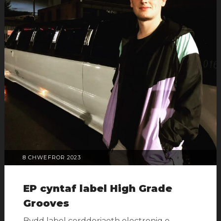
POSTIWYD
8 CHWEFROR 2023
AR
EP cyntaf label High Grade
Grooves
Bydd label cerddoriaeth electronig o