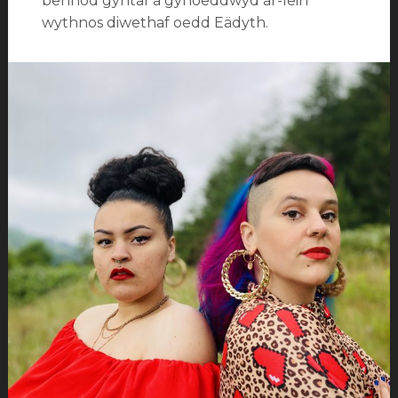
bennod gyntaf a gyhoeddwyd ar-lein
wythnos diwethaf oedd Eädyth.
Categorïau:
Newyddion
Tagiau:
Ar
Dâp
,
Eädyth