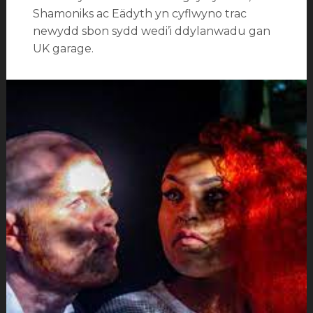
Shamoniks ac Eädyth yn cyflwyno trac
newydd sbon sydd wedi’i ddylanwadu gan
UK garage.
Categorïau:
Newyddion
Tagiau:
Eädyth
,
Shamoniks