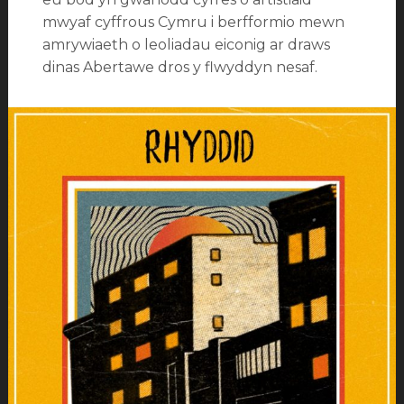
mwyaf cyffrous Cymru i berfformio mewn
amrywiaeth o leoliadau eiconig ar draws
dinas Abertawe dros y flwyddyn nesaf.
Categorïau:
Newyddion
Tagiau:
Eädyth
,
Izzy
Rabey
,
Tŷ
Tawe
,
Ynys