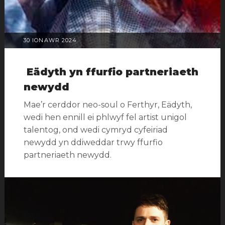
POSTIWYD
30 IONAWR 2024
AR
Eädyth yn ffurfio partneriaeth
newydd
Mae’r cerddor neo-soul o Ferthyr, Eädyth,
wedi hen ennill ei phlwyf fel artist unigol
talentog, ond wedi cymryd cyfeiriad
newydd yn ddiweddar trwy ffurfio
partneriaeth newydd.
Categorïau:
Newyddion
Tagiau:
Eädyth