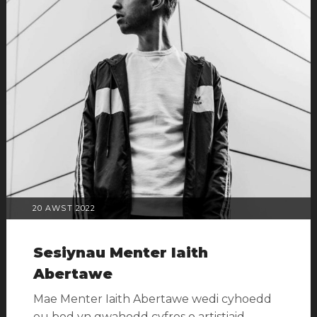
POSTIWYD
20 AWST 2022
AR
Sesiynau Menter Iaith
Abertawe
Mae Menter Iaith Abertawe wedi cyhoedd
eu bod yn gwahodd cyfres o artistiaid