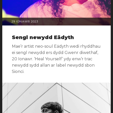
Melda
Lois
,
Sachasom
,
Shamoniks
,
POSTIWYD
29 IONAWR 2023
skylrk.
,
AR
Tom
Sengl newydd Eädyth
Macaulay
Mae’r artist neo-soul Eädyth wedi rhyddhau
ei sengl newydd ers dydd Gwenr diwethaf,
20 Ionawr. ‘Heal Yourself’ ydy enw’r trac
newydd sydd allan ar label newydd sbon
Sionci.
Categorïau:
Newyddion
Tagiau:
Eädyth