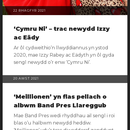
POSTIWYD
22 RHAGFYR 2021
AR
‘Cymru Ni’ – trac newydd Izzy
ac Eädy
Ar ôl cydweithio’n llwyddiannus yn ystod
2020, mae Izzy Rabey ac Eädyth yn ôl gyda
sengl newydd o’r enw ‘Cymru Ni’.
Categorïau:
Erthyglau
POSTIWYD
20 AWST 2021
cylchlythyr
,
AR
Newyddion
Tagiau:
‘Meillionen’ yn flas pellach o
Eädyth
,
albwm Band Pres Llareggub
Izzy
Mae Band Pres wedi rhyddhau ail sengl i roi
Rabey
blas o’u halbwm newydd heddiw.