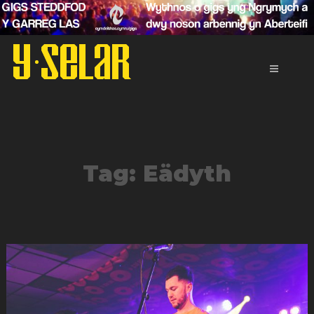
Neidio
i'r
cynnwys
Tag:
Eädyth