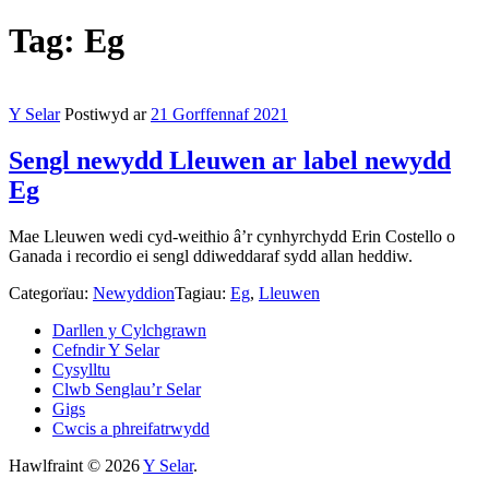
Tag:
Eg
Y Selar
Postiwyd ar
21 Gorffennaf 2021
Sengl newydd Lleuwen ar label newydd
Eg
Mae Lleuwen wedi cyd-weithio â’r cynhyrchydd Erin Costello o
Ganada i recordio ei sengl ddiweddaraf sydd allan heddiw.
Categorïau:
Newyddion
Tagiau:
Eg
,
Lleuwen
Darllen y Cylchgrawn
Cefndir Y Selar
Cysylltu
Clwb Senglau’r Selar
Gigs
Cwcis a phreifatrwydd
Hawlfraint © 2026
Y Selar
.