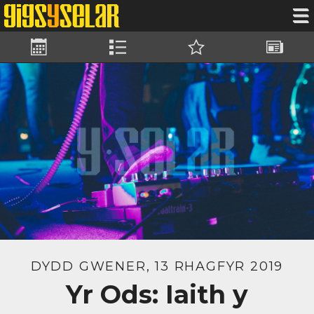
Gigs
Bandiau
Cadwyd
Newyddi
DYDD GWENER, 13 RHAGFYR 2019
Yr Ods: Iaith y