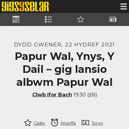
Gigs
Bandiau
Cadwyd
Newyddi
DYDD GWENER, 22 HYDREF 2021
Papur Wal, Ynys, Y
Dail – gig lansio
albwm Papur Wal
Clwb Ifor Bach
19:30 (£6)
Cadw
Atgoffa
Tocyn