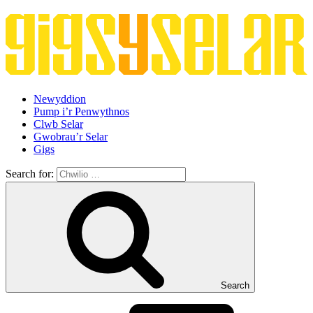
Newyddion
Pump i’r Penwythnos
Clwb Selar
Gwobrau’r Selar
Gigs
Search for:
Search